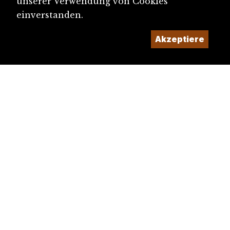
unserer Verwendung von Cookies
einverstanden.
Akzeptiere
diju@diju.ch
Artikel einreichen
Ein Projekt der