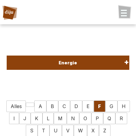
Energie
Alles
A
B
C
D
E
F
G
H
I
J
K
L
M
N
O
P
Q
R
S
T
U
V
W
X
Z