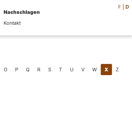
F
|
D
Nachschlagen
Kontakt
O
P
Q
R
S
T
U
V
W
X
Z