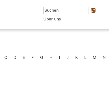
Über uns
C
D
E
F
G
H
I
J
K
L
M
N