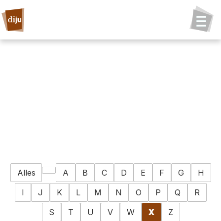
Alles
A
B
C
D
E
F
G
H
I
J
K
L
M
N
O
P
Q
R
S
T
U
V
W
X
Z