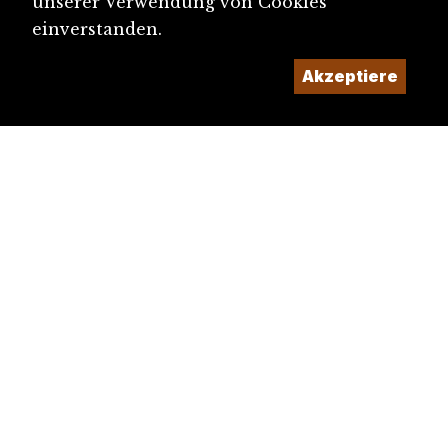
unserer Verwendung von Cookies
einverstanden.
Akzeptiere
diju@diju.ch
Artikel einreichen
Ein Projekt der