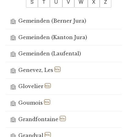
S
T
U
V
W
X
Z
Gemeinden (Berner Jura)
Gemeinden (Kanton Jura)
Gemeinden (Laufental)
Genevez, Les
hls
Glovelier
hls
Goumois
hls
Grandfontaine
hls
Grandval
hls