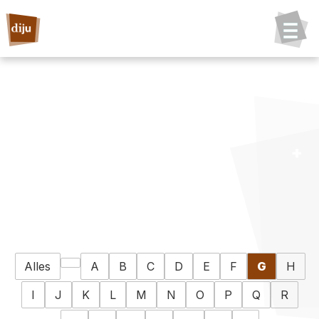
Alles
A
B
C
D
E
F
G
H
I
J
K
L
M
N
O
P
Q
R