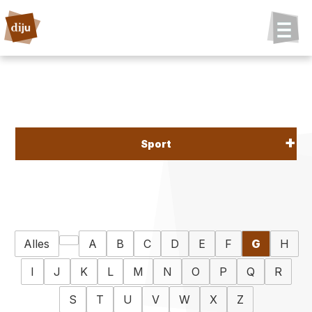
Sport
Alles
A
B
C
D
E
F
G
H
I
J
K
L
M
N
O
P
Q
R
S
T
U
V
W
X
Z