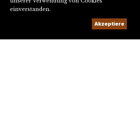
unserer Verwendung von Cookies
einverstanden.
Akzeptiere
diju@diju.ch
Artikel einreichen
Ein Projekt der