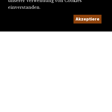
unserer Verwendung von Cookies
einverstanden.
Akzeptiere
diju@diju.ch
Artikel einreichen
Ein Projekt der