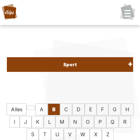
Sport
Alles
A
B
C
D
E
F
G
H
I
J
K
L
M
N
O
P
Q
R
S
T
U
V
W
X
Z