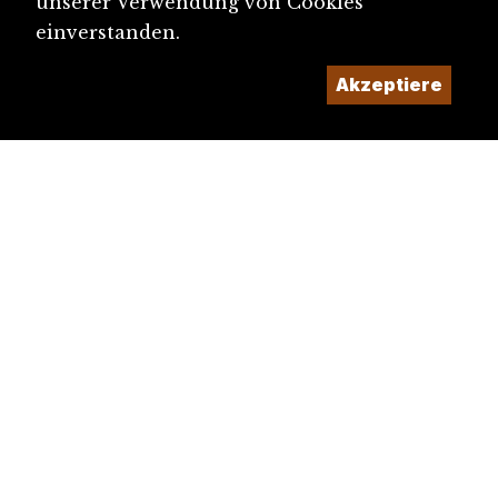
unserer Verwendung von Cookies
einverstanden.
Akzeptiere
diju@diju.ch
Artikel einreichen
Ein Projekt der