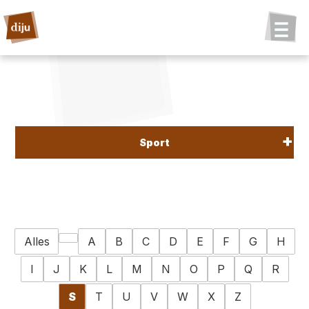
Sport
Alles
A
B
C
D
E
F
G
H
I
J
K
L
M
N
O
P
Q
R
S
T
U
V
W
X
Z