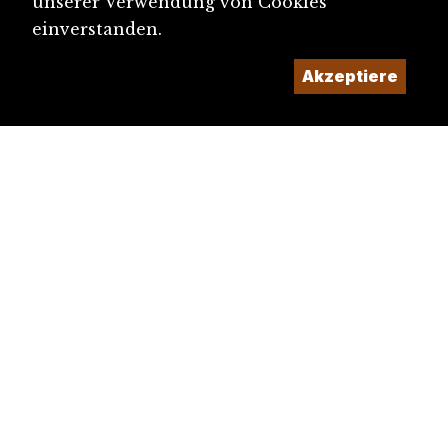
unserer Verwendung von Cookies
einverstanden.
Akzeptiere
diju@diju.ch
Artikel einreichen
Ein Projekt der