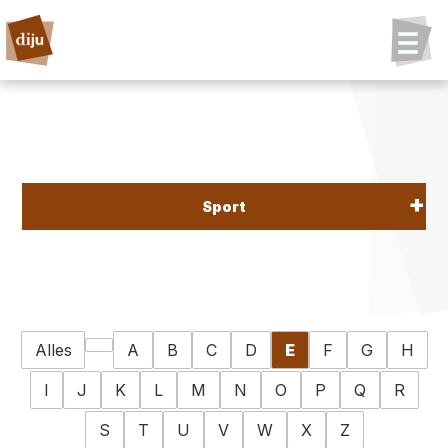
Sport
Alles
A
B
C
D
E
F
G
H
I
J
K
L
M
N
O
P
Q
R
S
T
U
V
W
X
Z