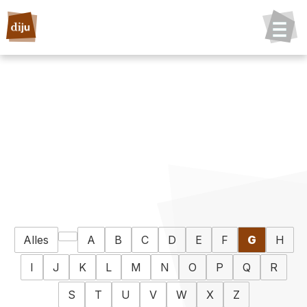
Alles
A
B
C
D
E
F
G
H
I
J
K
L
M
N
O
P
Q
R
S
T
U
V
W
X
Z