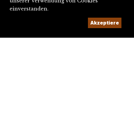
unserer Verwendung von Cookies
einverstanden.
Akzeptiere
diju@diju.ch
Artikel einreichen
Ein Projekt der