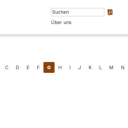
Über uns
C
D
E
F
G
H
I
J
K
L
M
N