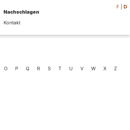
F
|
D
Nachschlagen
Kontakt
O
P
Q
R
S
T
U
V
W
X
Z