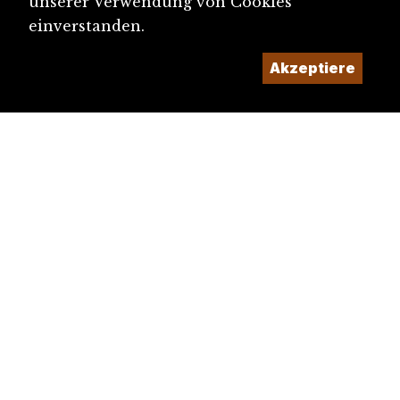
unserer Verwendung von Cookies
einverstanden.
Akzeptiere
diju@diju.ch
Artikel einreichen
Ein Projekt der