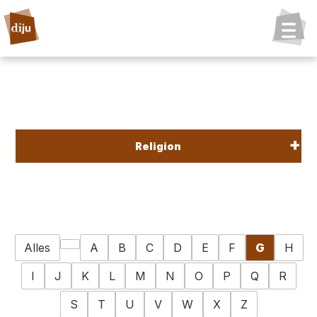
Religion
Alles
A
B
C
D
E
F
G
H
I
J
K
L
M
N
O
P
Q
R
S
T
U
V
W
X
Z