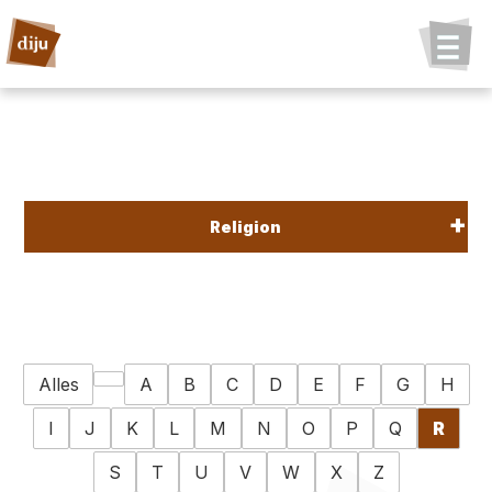
Religion
Alles
A
B
C
D
E
F
G
H
I
J
K
L
M
N
O
P
Q
R
S
T
U
V
W
X
Z