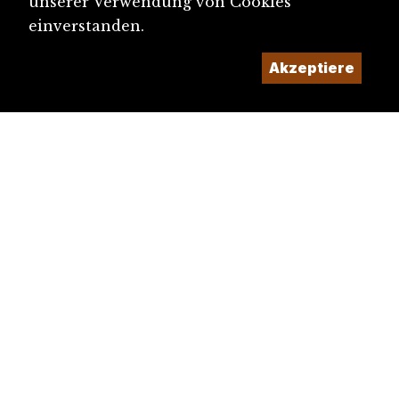
unserer Verwendung von Cookies
einverstanden.
Akzeptiere
diju@diju.ch
Artikel einreichen
Ein Projekt der