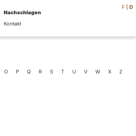
F
|
D
Nachschlagen
Kontakt
O
P
Q
R
S
T
U
V
W
X
Z