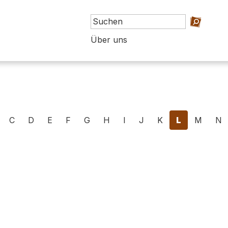
Über uns
C
D
E
F
G
H
I
J
K
L
M
N