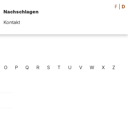
F
|
D
Nachschlagen
Kontakt
O
P
Q
R
S
T
U
V
W
X
Z