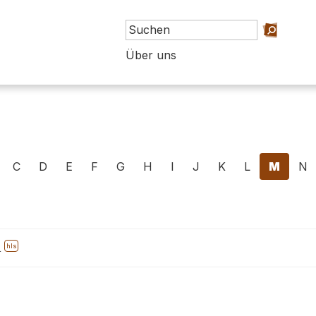
Über uns
C
D
E
F
G
H
I
J
K
L
M
N
l
hls