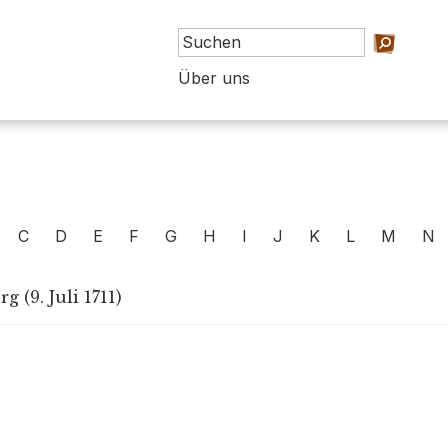
Über uns
C
D
E
F
G
H
I
J
K
L
M
N
 (9. Juli 1711)