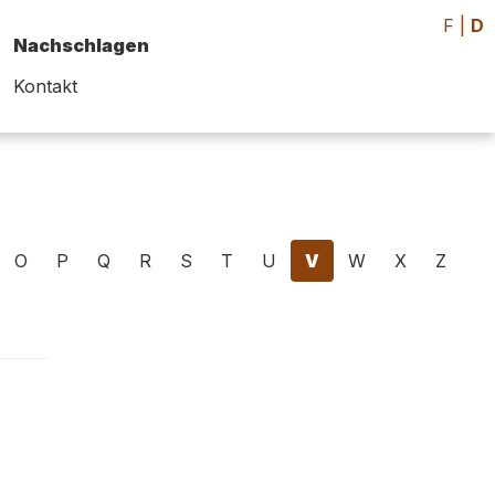
F
|
D
Nachschlagen
Kontakt
O
P
Q
R
S
T
U
V
W
X
Z