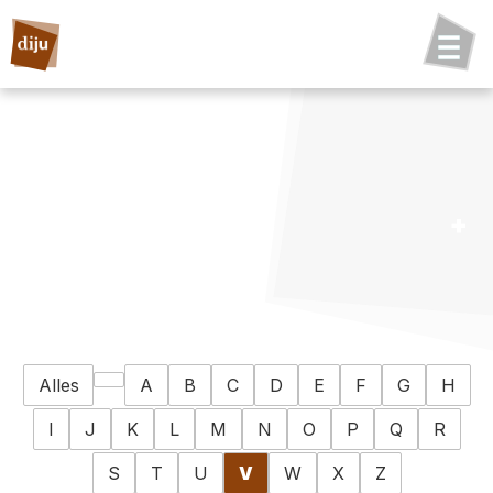
Alles
A
B
C
D
E
F
G
H
I
J
K
L
M
N
O
P
Q
R
S
T
U
V
W
X
Z