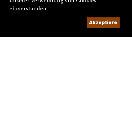
unserer Verwendung von Cookies
einverstanden.
Akzeptiere
diju@diju.ch
Artikel einreichen
Ein Projekt der