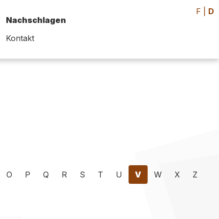
F
|
D
Nachschlagen
Kontakt
O
P
Q
R
S
T
U
V
W
X
Z