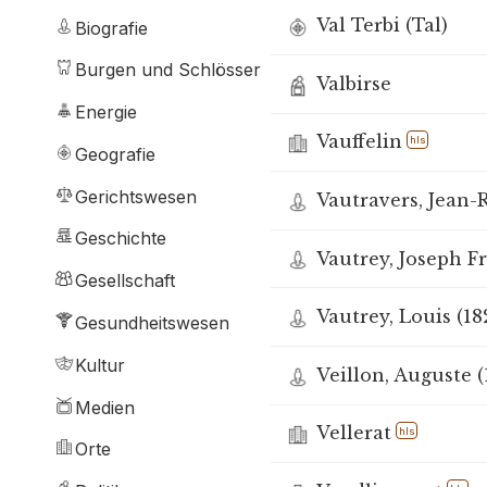
Val Terbi (Tal)
Biografie
Burgen und Schlösser
Valbirse
Energie
Vauffelin
hls
Geografie
Gerichtswesen
Vautravers, Jean-
Geschichte
Vautrey, Joseph F
Gesellschaft
Vautrey, Louis (18
Gesundheitswesen
Kultur
Veillon, Auguste (
Medien
Vellerat
hls
Orte