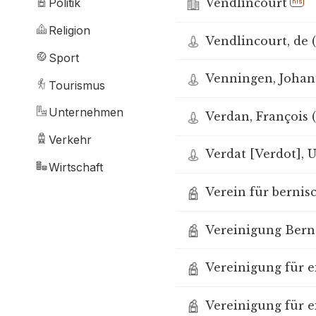
Vendlincourt
Politik
hls
Religion
Vendlincourt, de (
Sport
Venningen, Johann
Tourismus
Unternehmen
Verdan, François (
Verkehr
Verdat [Verdot], U
Wirtschaft
Verein für bernis
Vereinigung Bern
Vereinigung für e
Vereinigung für e