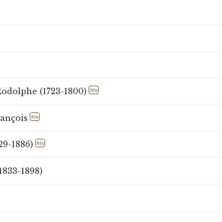
Rodolphe (1723-1800)
hls
rançois
hls
29-1886)
hls
1833-1898)