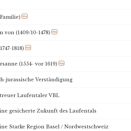
Familie)
hls
 von (1409/10-1478)
hls
1747-1818)
hls
rsanne (1554- vor 1619)
hls
ch-jurassische Verständigung
treuer Laufentaler VBL
ine gesicherte Zukunft des Laufentals
ine Starke Region Basel / Nordwestschweiz