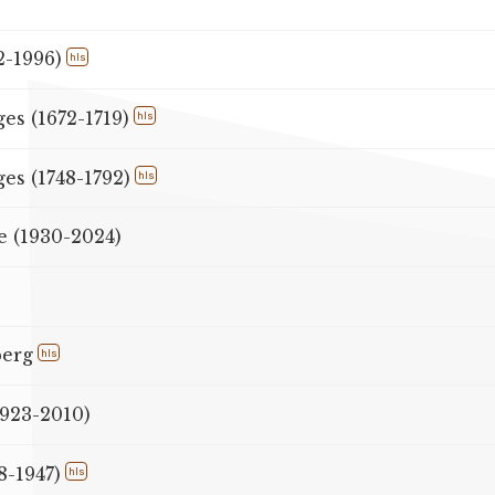
2-1996)
hls
es (1672-1719)
hls
es (1748-1792)
hls
e (1930-2024)
berg
hls
923-2010)
8-1947)
hls