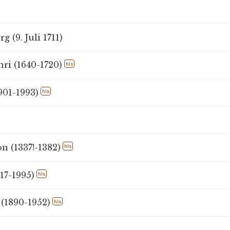
 (9. Juli 1711)
ri (1640-1720)
hls
901-1993)
hls
n (1337!-1382)
hls
917-1995)
hls
 (1890-1952)
hls