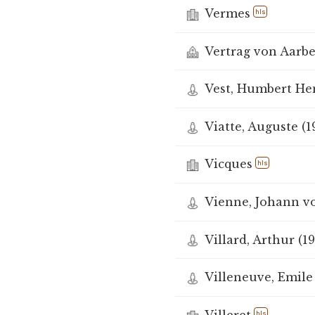
Vermes
hls
Vertrag von Aarberg
Vest, Humbert Hen
Viatte, Auguste (1
Vicques
hls
Vienne, Johann vo
Villard, Arthur (1
Villeneuve, Emile
Villeret
hls