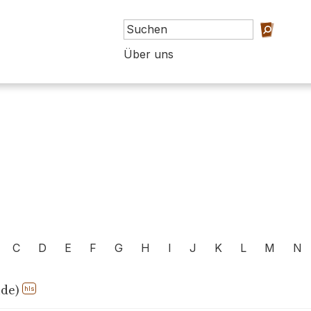
Über uns
C
D
E
F
G
H
I
J
K
L
M
N
de)
hls