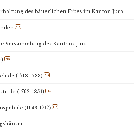
rhaltung des bäuerlichen Erbes im Kanton Jura
unden
hls
e Versammlung des Kantons Jura
e)
hls
eh de (1718-1783)
hls
ste de (1762-1851)
hls
ospeh de (1648-1717)
hls
agshäuser