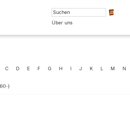
Über uns
C
D
E
F
G
H
I
J
K
L
M
N
60-)