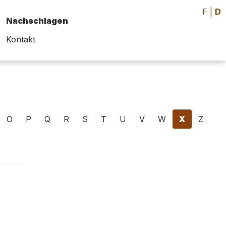
F
|
D
Nachschlagen
Kontakt
O
P
Q
R
S
T
U
V
W
X
Z