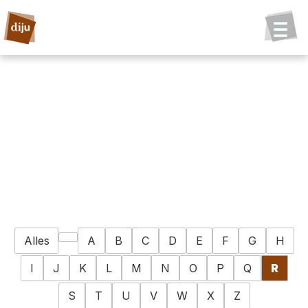
Alles
A
B
C
D
E
F
G
H
I
J
K
L
M
N
O
P
Q
R
S
T
U
V
W
X
Z