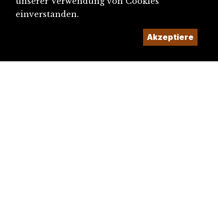
unserer Verwendung von Cookies
einverstanden.
Akzeptiere
diju@diju.ch
Artikel einreichen
Ein Projekt der