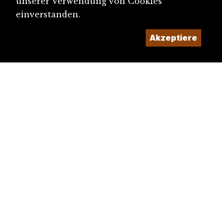
unserer Verwendung von Cookies
einverstanden.
Akzeptiere
diju@diju.ch
Artikel einreichen
Ein Projekt der