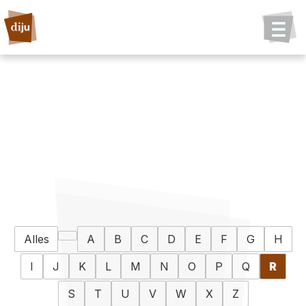
Alles
A
B
C
D
E
F
G
H
I
J
K
L
M
N
O
P
Q
R
S
T
U
V
W
X
Z