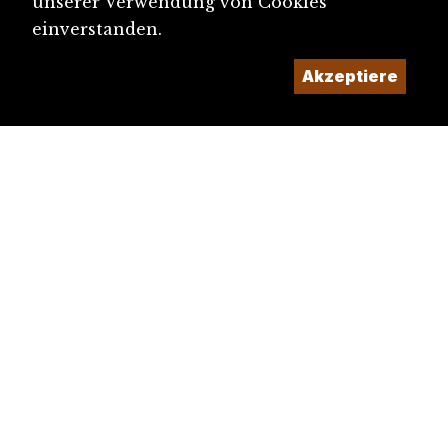
unserer Verwendung von Cookies
einverstanden.
Akzeptiere
diju@diju.ch
Artikel einreichen
Ein Projekt der