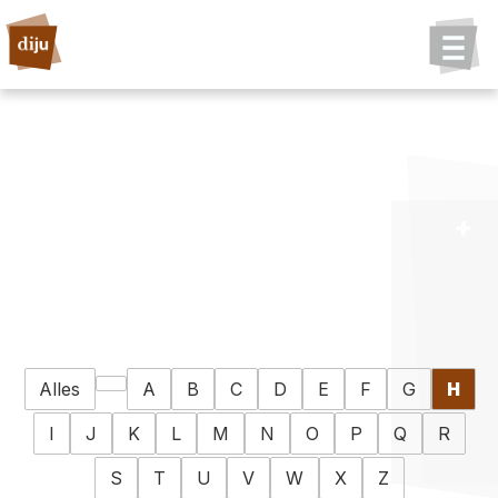
Alles
A
B
C
D
E
F
G
H
I
J
K
L
M
N
O
P
Q
R
S
T
U
V
W
X
Z