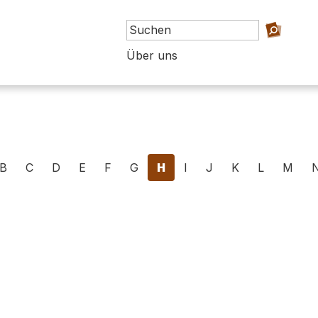
Über uns
B
C
D
E
F
G
H
I
J
K
L
M