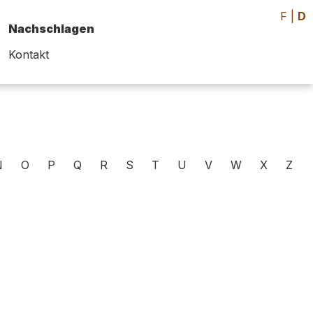
F
|
D
Nachschlagen
Kontakt
N
O
P
Q
R
S
T
U
V
W
X
Z