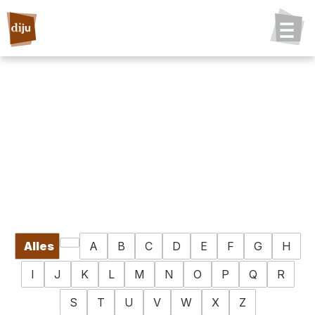
Alles
A
B
C
D
E
F
G
H
I
J
K
L
M
N
O
P
Q
R
S
T
U
V
W
X
Z