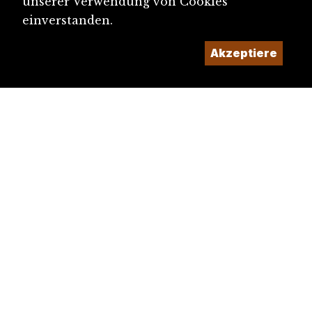
unserer Verwendung von Cookies
einverstanden.
Akzeptiere
diju@diju.ch
Artikel einreichen
Ein Projekt der