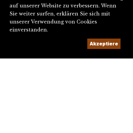
auf unserer Website zu verbessern. Wenn
Parlament des Kantons Jura
Sie weiter surfen, erklären Sie sich mit
unserer Verwendung von Cookies
Parlament des Kantons Jura
einverstanden.
(Sitzverteilung)
Akzeptiere
Péry-La-Heutte
Petit-Val
Plateau de Diesse
Politik (Übersicht)
Probaselbieter
Pruntrut (Stadtpräsidenten)