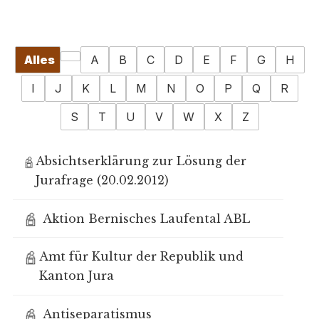
Alles
A
B
C
D
E
F
G
H
I
J
K
L
M
N
O
P
Q
R
S
T
U
V
W
X
Z
Absichtserklärung zur Lösung der
Jurafrage (20.02.2012)
Aktion Bernisches Laufental ABL
Amt für Kultur der Republik und
Kanton Jura
Antiseparatismus