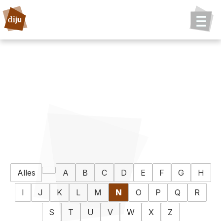
Alles
A
B
C
D
E
F
G
H
I
J
K
L
M
N
O
P
Q
R
S
T
U
V
W
X
Z