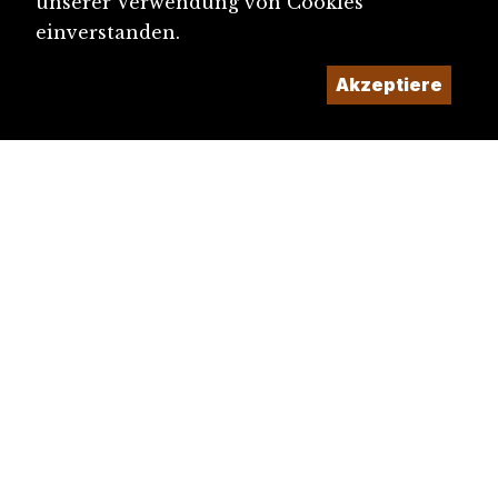
unserer Verwendung von Cookies
einverstanden.
Akzeptiere
diju@diju.ch
Artikel einreichen
Ein Projekt der