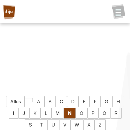
Alles
A
B
C
D
E
F
G
H
I
J
K
L
M
N
O
P
Q
R
S
T
U
V
W
X
Z