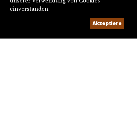
unserer Verwendung von Cookies
einverstanden.
Akzeptiere
diju@diju.ch
Artikel einreichen
Ein Projekt der