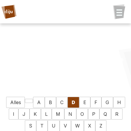
Alles
A
B
C
D
E
F
G
H
I
J
K
L
M
N
O
P
Q
R
S
T
U
V
W
X
Z