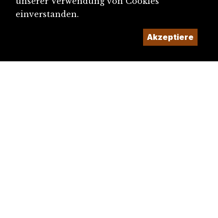
unserer Verwendung von Cookies
einverstanden.
Akzeptiere
diju@diju.ch
Artikel einreichen
Ein Projekt der