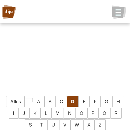
Alles
A
B
C
D
E
F
G
H
I
J
K
L
M
N
O
P
Q
R
S
T
U
V
W
X
Z