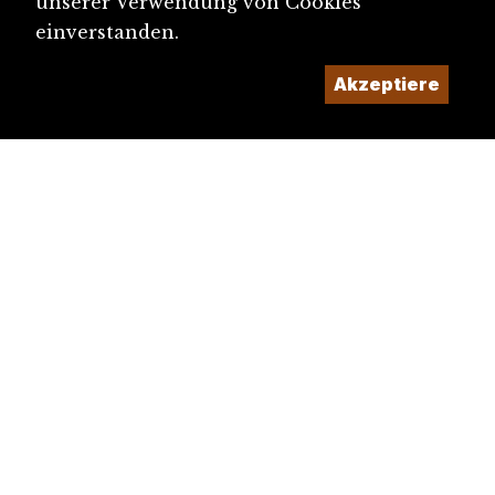
unserer Verwendung von Cookies
einverstanden.
Akzeptiere
diju@diju.ch
Artikel einreichen
Ein Projekt der