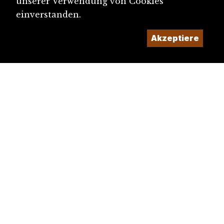
unserer Verwendung von Cookies
einverstanden.
Akzeptiere
diju@diju.ch
Artikel einreichen
Ein Projekt der