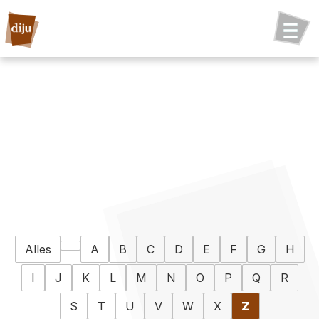
Alles
A
B
C
D
E
F
G
H
I
J
K
L
M
N
O
P
Q
R
S
T
U
V
W
X
Z