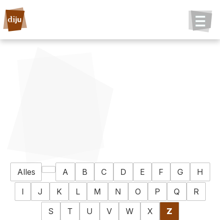
Alles
A
B
C
D
E
F
G
H
I
J
K
L
M
N
O
P
Q
R
S
T
U
V
W
X
Z