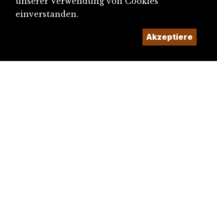
unserer Verwendung von Cookies
einverstanden.
Akzeptiere
diju@diju.ch
Artikel einreichen
Ein Projekt der