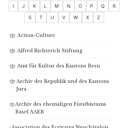
I
J
K
L
M
N
O
P
Q
R
S
T
U
V
W
X
Z
Action-Culture
Alfred Richterich Stiftung
Amt für Kultur des Kantons Bern
Archiv der Republik und des Kantons
Jura
Archiv des ehemaligen Fürstbistums
Basel AAEB
Association des Ecrivains Neuchâtelois