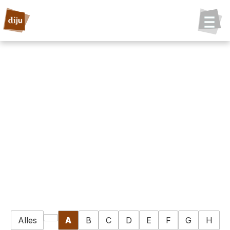
Alles
A
B
C
D
E
F
G
H