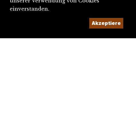
unserer Verwendung von Cookies
einverstanden.
Akzeptiere
diju@diju.ch
Artikel einreichen
Ein Projekt der