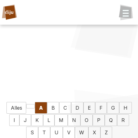
Alles
A
B
C
D
E
F
G
H
I
J
K
L
M
N
O
P
Q
R
S
T
U
V
W
X
Z