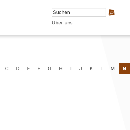
Über uns
C
D
E
F
G
H
I
J
K
L
M
N