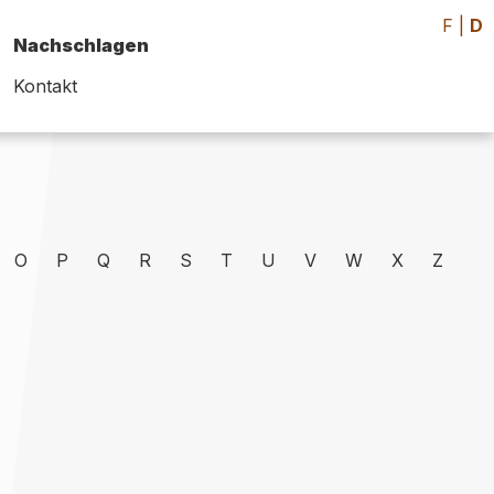
F
|
D
Nachschlagen
Kontakt
O
P
Q
R
S
T
U
V
W
X
Z