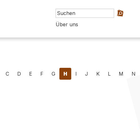
Über uns
C
D
E
F
G
H
I
J
K
L
M
N