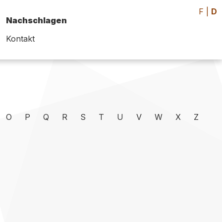
F
|
D
Nachschlagen
Kontakt
O
P
Q
R
S
T
U
V
W
X
Z