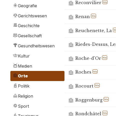
Reconvilier
hls
Geografie
Gerichtswesen
Renan
hls
Geschichte
Reuchenette, La
h
Gesellschaft
Riedes-Dessus, Le
Gesundheitswesen
Kultur
Roche-d'Or
hls
Medien
Roches
hls
Orte
Rocourt
Politik
hls
Religion
Roggenburg
hls
Sport
Rondchâtel
hls