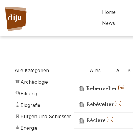
Home
News
Alles
A
B
Alle Kategorien
Archäologie
Rebeuvelier
hls
Bildung
Rebévelier
hls
Biografie
Burgen und Schlösser
Réclère
hls
Energie