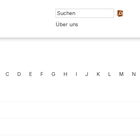
Über uns
C
D
E
F
G
H
I
J
K
L
M
N