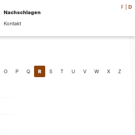
F
|
D
Nachschlagen
Kontakt
O
P
Q
R
S
T
U
V
W
X
Z