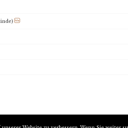
inde)
hls
unserer Website zu verbessern. Wenn Sie weiter su