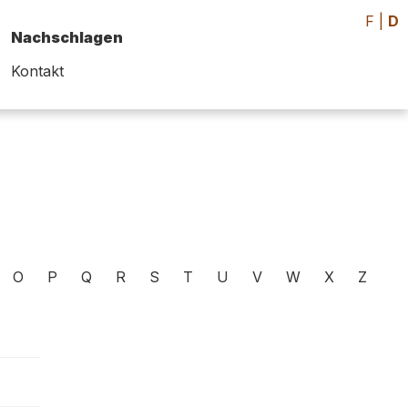
F
|
D
Nachschlagen
Kontakt
O
P
Q
R
S
T
U
V
W
X
Z