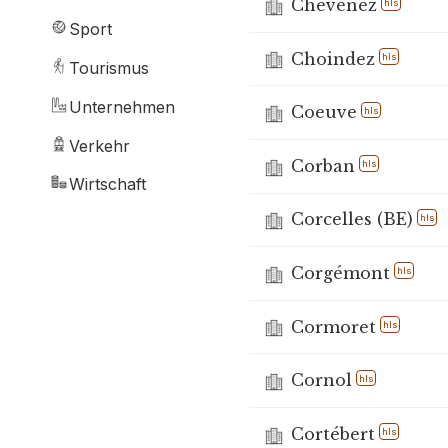
Chevenez
hls
Sport
Choindez
hls
Tourismus
Unternehmen
Coeuve
hls
Verkehr
Corban
hls
Wirtschaft
Corcelles (BE)
hls
Corgémont
hls
Cormoret
hls
Cornol
hls
Cortébert
hls