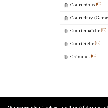
Courtedoux
hls
Courtelary (Geme
Courtemaîche
hls
Courtételle
hls
Crémines
hls
Wir verwenden Cookies, um Ihre Erfahrung auf 