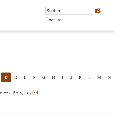
Über uns
C
D
E
F
G
H
I
J
K
L
M
N
 ==> Bois, Les
hls