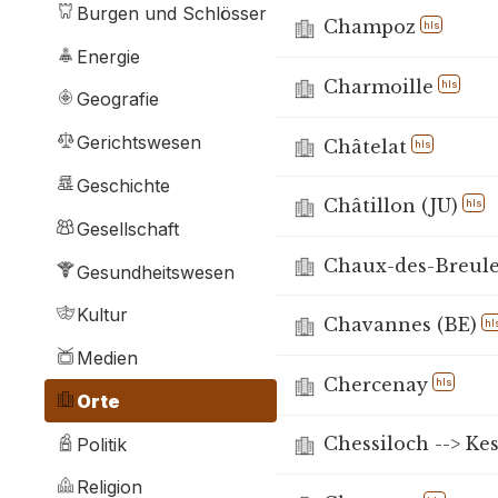
Burgen und Schlösser
Champoz
hls
Energie
Charmoille
hls
Geografie
Gerichtswesen
Châtelat
hls
Geschichte
Châtillon (JU)
hls
Gesellschaft
Chaux-des-Breule
Gesundheitswesen
Kultur
Chavannes (BE)
hl
Medien
Chercenay
hls
Orte
Chessiloch --> Kes
Politik
Religion