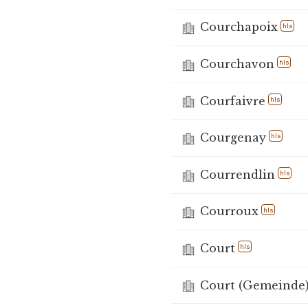
Courchapoix
hls
Courchavon
hls
Courfaivre
hls
Courgenay
hls
Courrendlin
hls
Courroux
hls
Court
hls
Court (Gemeinde