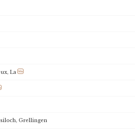
ux, La
hls
s
siloch, Grellingen