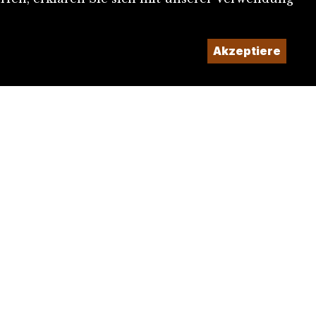
Akzeptiere
Ein Projekt der
Imaginé et conçu par
Giorgianni & Moeschler