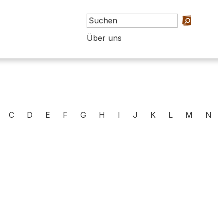
Über uns
C
D
E
F
G
H
I
J
K
L
M
N