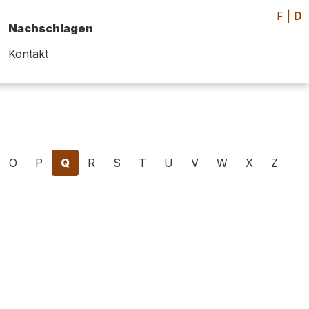
F
|
D
Nachschlagen
Kontakt
O
P
Q
R
S
T
U
V
W
X
Z