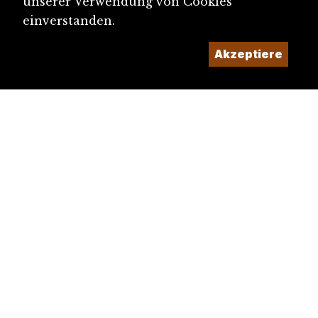
unserer Verwendung von Cookies
einverstanden.
Akzeptiere
diju@diju.ch
Artikel einreichen
Ein Projekt der