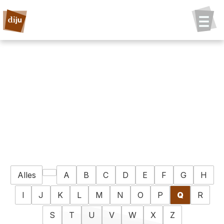
Alles
A
B
C
D
E
F
G
H
I
J
K
L
M
N
O
P
Q
R
S
T
U
V
W
X
Z