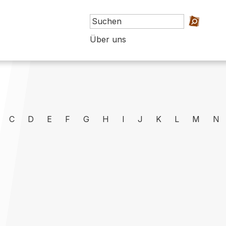
Über uns
C
D
E
F
G
H
I
J
K
L
M
N