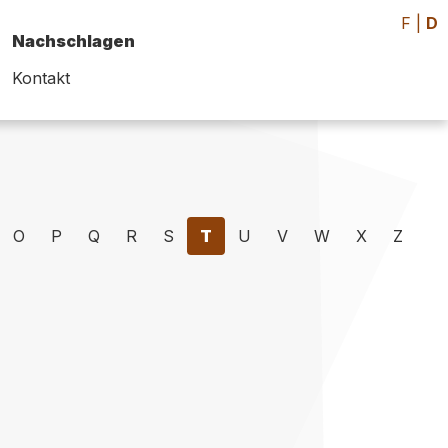
F
|
D
Nachschlagen
Kontakt
O
P
Q
R
S
T
U
V
W
X
Z