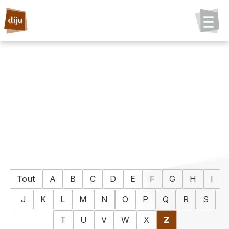
Tout
A
B
C
D
E
F
G
H
I
J
K
L
M
N
O
P
Q
R
S
T
U
V
W
X
Z