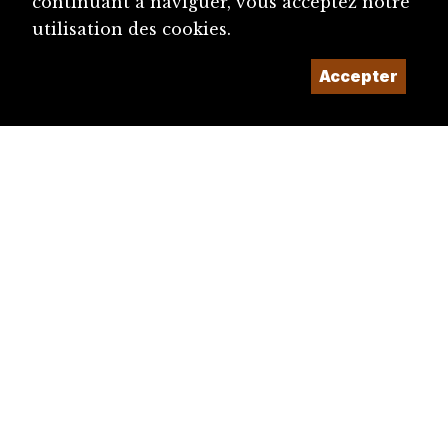
continuant à naviguer, vous acceptez notre
utilisation des cookies.
Accepter
diju@diju.ch
Proposer une notice
Un projet de la