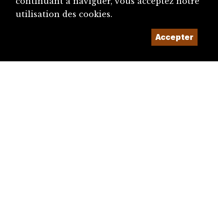
continuant à naviguer, vous acceptez notre
utilisation des cookies.
Accepter
diju@diju.ch
Proposer une notice
Un projet de la