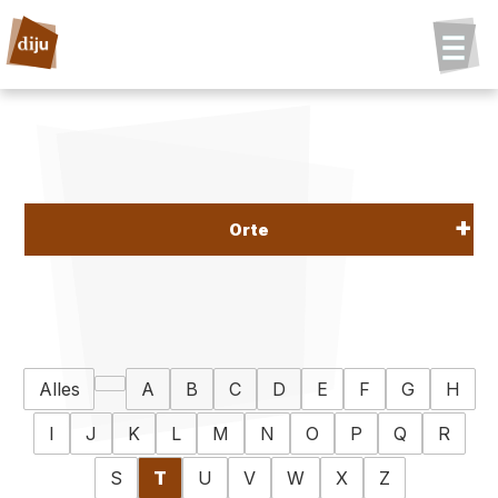
Orte
Alles
A
B
C
D
E
F
G
H
I
J
K
L
M
N
O
P
Q
R
S
T
U
V
W
X
Z