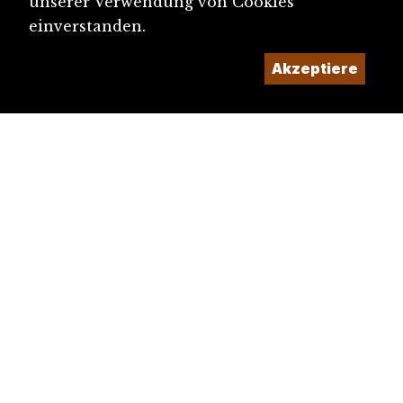
unserer Verwendung von Cookies
einverstanden.
Akzeptiere
diju@diju.ch
Artikel einreichen
Ein Projekt der