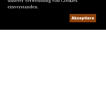
unserer Verwendung von Cookies
einverstanden.
Akzeptiere
diju@diju.ch
Artikel einreichen
Ein Projekt der