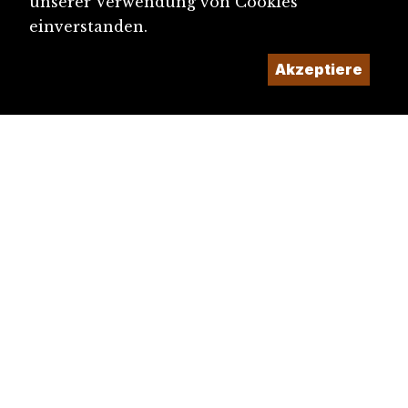
unserer Verwendung von Cookies
einverstanden.
Akzeptiere
diju@diju.ch
Artikel einreichen
Ein Projekt der