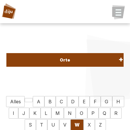
Orte
Alles
A
B
C
D
E
F
G
H
I
J
K
L
M
N
O
P
Q
R
S
T
U
V
W
X
Z