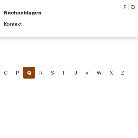
F
|
D
Nachschlagen
Kontakt
O
P
Q
R
S
T
U
V
W
X
Z