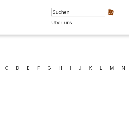
Über uns
C
D
E
F
G
H
I
J
K
L
M
N