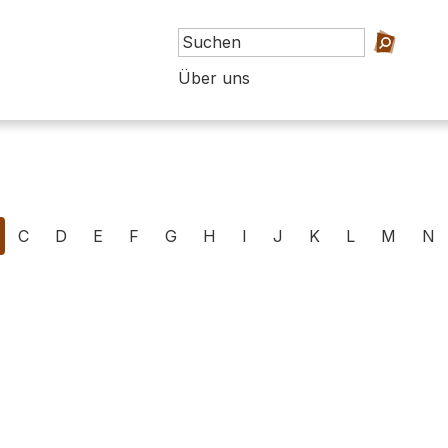
Über uns
C
D
E
F
G
H
I
J
K
L
M
N