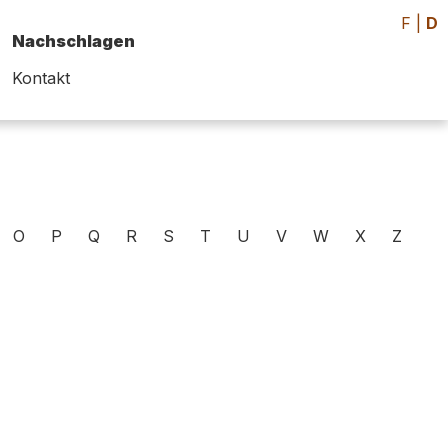
F
|
D
Nachschlagen
Kontakt
O
P
Q
R
S
T
U
V
W
X
Z