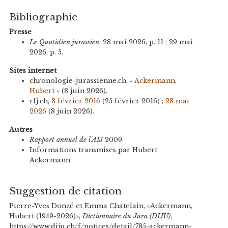
Bibliographie
Presse
Le Quotidien jurassien
, 28 mai 2026, p. 11 ; 29 mai
2026, p. 5.
Sites internet
chronologie-jurassienne.ch, «
Ackermann,
Hubert
» (8 juin 2026).
rfj.ch,
3 février 2016
(25 février 2016) ;
28 mai
2026
(8 juin 2026).
Autres
Rapport annuel de l'AIJ
2009.
Informations transmises par Hubert
Ackermann.
Suggestion de citation
Pierre-Yves Donzé et Emma Chatelain, «Ackermann,
Hubert (1949-2026)»,
Dictionnaire du Jura (DIJU)
,
https://www.diju.ch/f/notices/detail/785-ackermann-