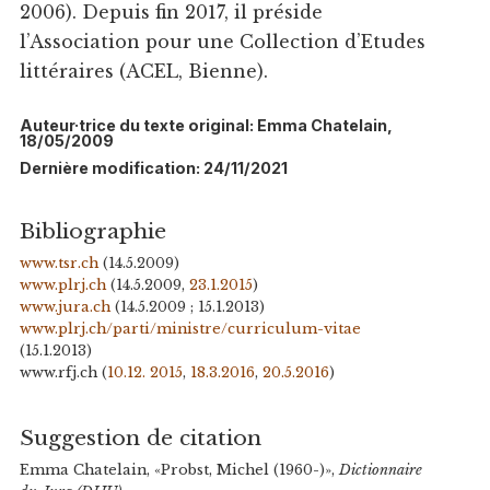
2006). Depuis fin 2017, il préside
l’Association pour une Collection d’Etudes
littéraires (ACEL, Bienne).
Auteur·trice du texte original: Emma Chatelain,
18/05/2009
Dernière modification: 24/11/2021
Bibliographie
www.tsr.ch
(14.5.2009)
www.plrj.ch
(14.5.2009,
23.1.2015
)
www.jura.ch
(14.5.2009 ; 15.1.2013)
www.plrj.ch/parti/ministre/curriculum-vitae
(15.1.2013)
www.rfj.ch (
10.12. 2015
,
18.3.2016
,
20.5.2016
)
Suggestion de citation
Emma Chatelain, «Probst, Michel (1960-)»,
Dictionnaire