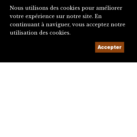
Jeanneret, Willy (1926-1997)
Nous utilisons des cookies pour améliorer
Parti ouvrier et populaire jurassien (POP JU)
votre expérience sur notre site. En
continuant à naviguer, vous acceptez notre
utilisation des cookies.
Accepter