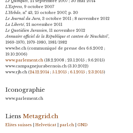
Le Quinquet
, 21 septembre 2007 ; 30 mai 2014
L’Express
, 9 octobre 2007
L'Hebdo
, n° 43, 25 octobre 2007, p. 30
Le Journal du Jura
, 3 octobre 2011 ; 8 novembre 2012
La Liberté
, 21 novembre 2011
Le Quotidien Jurassien
, 11 novembre 2012
Annuaire officiel de la République et canton de Neuchâtel'
,
1969-1970, 1979-1980, 1981/1982
www.be.ch (communiqué de presse des 6.6.2002 ;
19.10.2006)
www.parlement.ch
(18.2.2008 ; 23.1.2015 ; 9.6.2015)
www.campagnejurabernois.ch (3.10.2012)
www.rjb.ch (
24.12.2014
;
5.1.2015
;
6.1.2015
;
2.3.2015
)
Iconographie
www.parlement.ch
Liens
Metagrid.ch
Elites suisses
|
Helveticat
|
parl.ch
|
GND