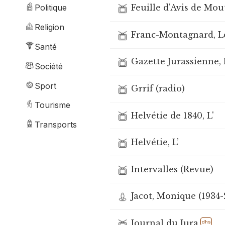
Feuille d'Avis de Mout
Politique
Religion
Franc-Montagnard, Le
Santé
Gazette Jurassienne, 
Société
Sport
Grrif (radio)
Tourisme
Helvétie de 1840, L'
Transports
Helvétie, L’
Intervalles (Revue)
Jacot, Monique (1934-
Journal du Jura
dhs