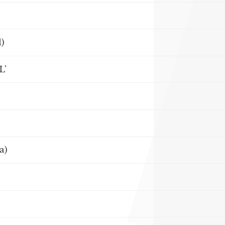
)
L'
a)