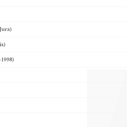
Jura)
is)
-1998)