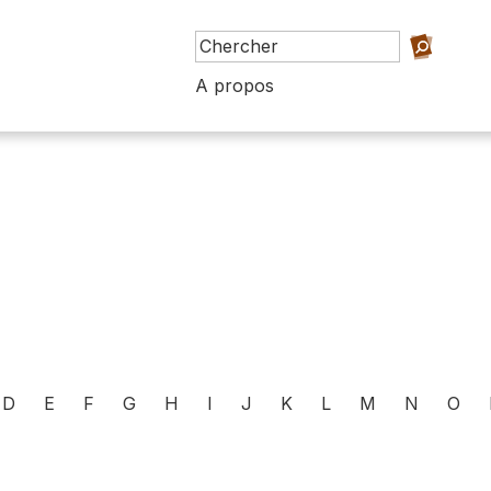
A propos
D
E
F
G
H
I
J
K
L
M
N
O