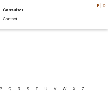
F
|
D
Consulter
Contact
P
Q
R
S
T
U
V
W
X
Z