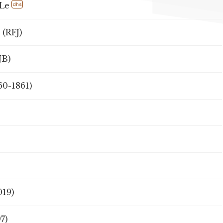
 Le
dhs
(RFJ)
JB)
60-1861)
019)
7)